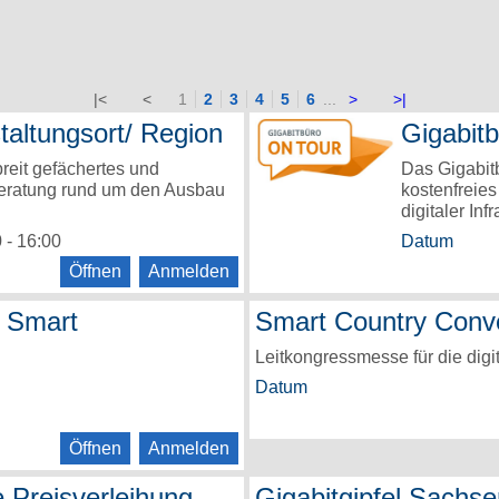
|<
<
1
2
3
4
5
6
...
>
>|
taltungsort/ Region
Gigabit
breit gefächertes und
Das Gigabitb
Beratung rund um den Ausbau
kostenfreie
digitaler Infr
 - 16:00
Datum
Öffnen
Anmelden
r Smart
Smart Country Conv
Leitkongressmesse für die digi
Datum
Öffnen
Anmelden
e Preisverleihung
Gigabitgipfel Sachs