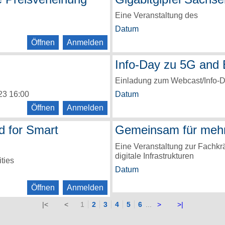
Eine Veranstaltung des
Datum
Öffnen
Anmelden
Info-Day zu 5G and 
Einladung zum Webcast/Info-D
23 16:00
Datum
Öffnen
Anmelden
d for Smart
Gemeinsam für mehr
Eine Veranstaltung zur Fachkr
digitale Infrastrukturen
ties
Datum
Öffnen
Anmelden
|<
<
1
2
3
4
5
6
...
>
>|